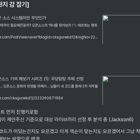
뭔지 감 잡기]
 오픈 소스 시스템이란 무엇인가
은 제약이 필요해진걸까? 오픈소스의 역사를 찾아보자 ! 1. 태초에는 평화
https://blog.naver.com/PostView.naver?blogId=cksgurwkd12&logNo=223255879221&categoryNo=0&parentCategoryNo=0&viewDate=&currentPage=1&postListTopCurrentPage=&from=&userTopListOpen=true&userTopListCount=5&userTopListManageOpen=false&userTopListCurrentPage=1
오픈소스 기여 해보기 시리즈 (1): 우당탕탕 주제 선정
래 .. 오픈소스 문화의 번영을 위해서 .. 남들이 내 코드를 통해 2차 저작물
aver.com/cksgurwkd12/223260671584
뷰트 먼저 진행키로함

님이 제안주신 기준으로 대상 라이브러리 선정 후 분석 중 (Jackson6)
봐도 코드가 어딨는건지도 모르겠고 이게 잭슨이 맞는지도 모르겠어서 그냥 작
해보는 방향으로 변경