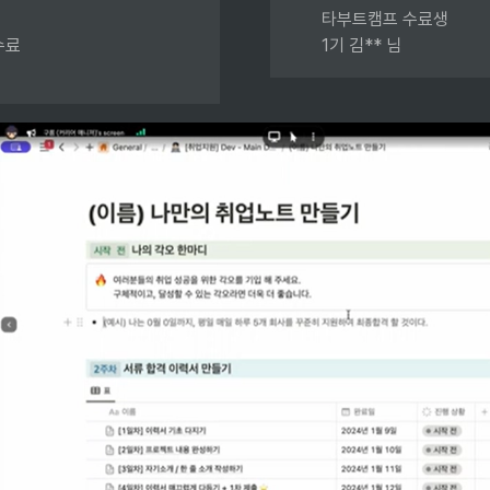
타부트캠프 수료생

료

1기 김** 님