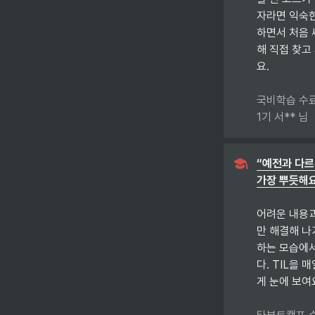
자라면 익숙한
하면서 처음 
해 직접 찾고
요. 

국비학습 수료
1기 서** 님
“예전과 다르
가장 뿌듯해요
어려운 내용과
만 해결해 나
하는 모습에서
다. TIL을
게 눈에 보여요.