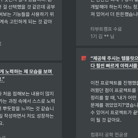
 걸 선택했을 것 같은데 공부
개발해야 하는지 어느 정
써보는 기능들을 사용하기 위
져 있어서 더 든든했습니다.
 계속 고민하게 되는 것 같아
타부트캠프 수료

1기 김 ** 님


“제공해 주시는 템플릿으
다 훨씬 빠르게 이력서를 
게 노력하는 제 모습을 보며 
.”
이전 프로젝트를 진행했을
려웠던 점이 프로젝트를 
 처음 접해보는 내용이 많지
정리를 할 때, '내가 어떤
가는 과정 속에서 스스로 노력
문제를 겪었었지?'였습니다
 뿌듯함을 느끼는 것 같습니
수 있어서 프로젝트가 끝
 매일 작성하면서 저도 성장하는
이 될 것 같아요.

 

컴퓨터 공학 전공생 
