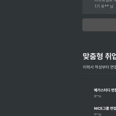
타부트캠프 수
1기 유** 님
맞춤형 취
이력서 작성부터 면접