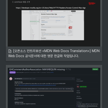
dayjs
iamkun
JDD-Description
Lee-WonJun
Google Slides
[오픈소스 컨트리뷰션 <MDN Web Docs Translation>] MDN 
Web Docs 공식문서에 대한 영문 한글화 작업입니다.
Github Repository
translated-content
mdn
Google Slides